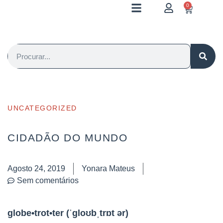
0
UNCATEGORIZED
CIDADÃO DO MUNDO
Agosto 24, 2019
Yonara Mateus
Sem comentários
globe•trot•ter
(ˈgloʊbˌtrɒt ər)