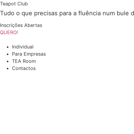
Pular
Teapot Club
para
Tudo o que precisas para a fluência num bule 
o
conteúdo
Inscrições Abertas
QUERO!
Individual
Para Empresas
TEA Room
Contactos