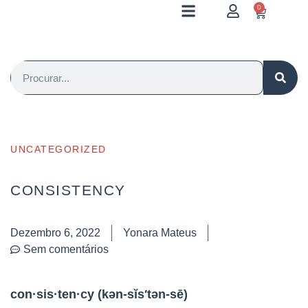
0
UNCATEGORIZED
CONSISTENCY
Dezembro 6, 2022
Yonara Mateus
Sem comentários
con·sis·ten·cy
(kən-sĭs′tən-sē)