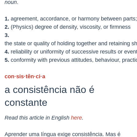
noun
.
1.
agreement,
accordance,
or
harmony
between
parts
;
2.
(
Physics)
degree
of density,
viscosity,
or
firmness
3.
the
state
or
quality
of
holding
together
and
retaining
s
4.
reliability
or
uniformity
of
successive
results
or
even
5.
conformity
with
previous
attitudes,
behaviour,
practi
con·sis
·tên·ci·a
a consistência não é
constante
Read this article in English
here
.
Aprender uma língua exige consistência. Mas é