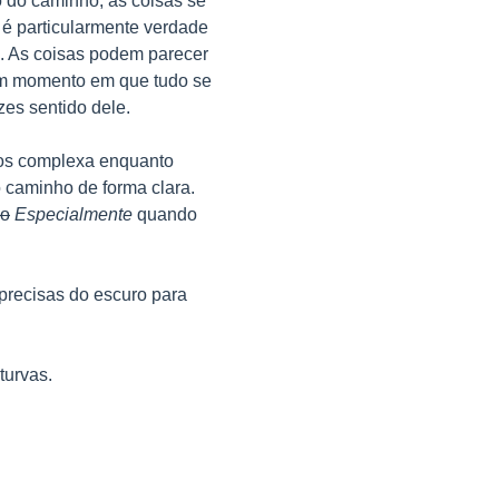
 do caminho, as coisas se
o é particularmente verdade
. As coisas podem parecer
um momento em que tudo se
zes sentido dele.
os complexa enquanto
 caminho de forma clara.
o
Especialmente
quando
 precisas do escuro para
turvas.