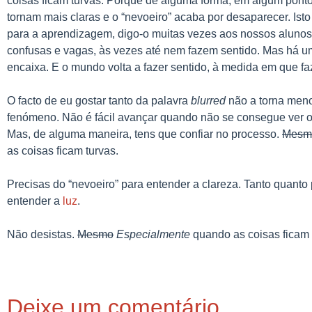
coisas ficam turvas. Porque de alguma forma, em algum ponto
tornam mais claras e o “nevoeiro” acaba por desaparecer. Ist
para a aprendizagem, digo-o muitas vezes aos nossos alunos
confusas e vagas, às vezes até nem fazem sentido. Mas há 
encaixa. E o mundo volta a fazer sentido, à medida em que fa
O facto de eu gostar tanto da palavra
blurred
não a torna men
fenómeno. Não é fácil avançar quando não se consegue ver o
Mas, de alguma maneira, tens que confiar no processo.
Mesm
as coisas ficam turvas.
Precisas do “nevoeiro” para entender a clareza. Tanto quanto
entender a
luz
.
Não desistas.
Mesmo
Especialmente
quando as coisas ficam 
Deixe um comentário