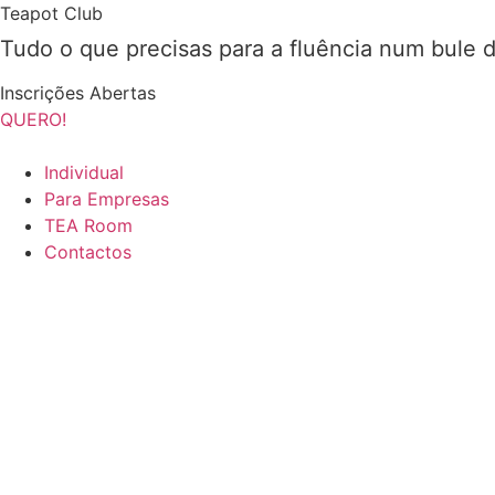
Pular
Teapot Club
para
Tudo o que precisas para a fluência num bule 
o
conteúdo
Inscrições Abertas
QUERO!
Individual
Para Empresas
TEA Room
Contactos