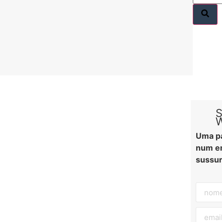
S
W
Uma pa
num em
sussur