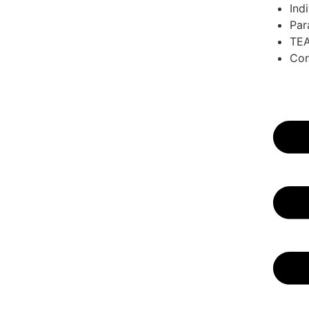
Ind
Par
TE
Con