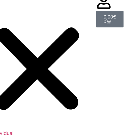
0.00
€
0
ividual