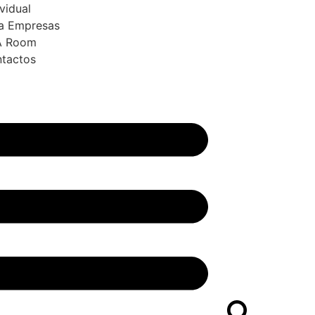
ividual
a Empresas
A Room
tactos