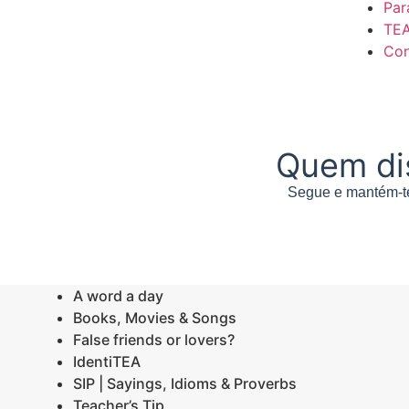
Par
TE
Con
Quem di
Segue e mantém-te
A word a day
Books, Movies & Songs
False friends or lovers?
IdentiTEA
SIP | Sayings, Idioms & Proverbs
Teacher’s Tip