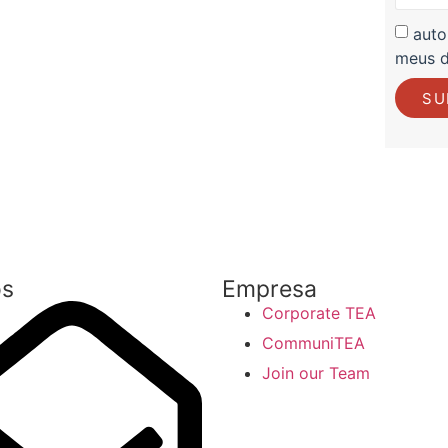
auto
meus 
SU
os
Empresa
Corporate TEA
CommuniTEA
Join our Team