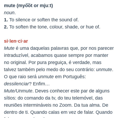
mute
(myo͞ot or mjuːt)
noun
.
1.
To silence or
soften
the
sound
of.
2.
To
soften
the
tone,
colour,
shade,
or
hue
of.
si·len·ci·ar
Mute
é uma daquelas palavras que, por nos parecer
intraduzível, acabamos quase sempre por manter
no original. Por pura preguiça, é verdade, mas
talvez também pelo medo do seu contrário:
unmute
.
O que raio será
unmute
em Português:
dessilenciar
? Enfim…
Mute/Unmute
. Deves conhecer este par de alguns
sítios: do comando da tv, do teu telemóvel, das
reuniões intermináveis no Zoom. Da tua alma. De
dentro de ti. Quando calas em vez de falar. Quando