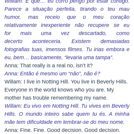
William: É que… eu corro perigo por estar contigo.
Parece a situação perfeita, tirando o teu mau
humor, mas receio que o meu coração
relativamente inexperiente não recupere se eu
for mais uma vez descartado, como
decerto aconteceria. Existem demasiadas
fotografias tuas, imensos filmes. Tu irias embora e
eu, bem… basicamente, “levaria uma tampa”.
Anna: That really is a real no, isn’t it?
Anna: Então é mesmo um “não”, não é?
Willam: I live in Notting Hill. You live in Beverly Hills.
Everyone in the world knows who you are. My
mother has trouble remembering my name.
Willam: Eu vivo em Notting Hill. Tu vives em Beverly
Hills. O mundo inteiro sabe quem tu és. A minha
mãe tem dificuldade em lembrar-se do meu nome.
Anna: Fine. Fine. Good decision. Good decision.