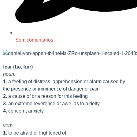
Sem comentários
fear
(fɪə, fɪər)
noun
.
1.
a
feeling
of
distress,
apprehension
or
alarm
caused
by
the
presence
or
imminence
of
danger or pain
2.
a
cause
of or a reason for
this
feeling
3.
an extreme reverence or awe, as to a deity
4.
concern; anxiety
verb
.
1.
to be
afraid
or
frightened
of