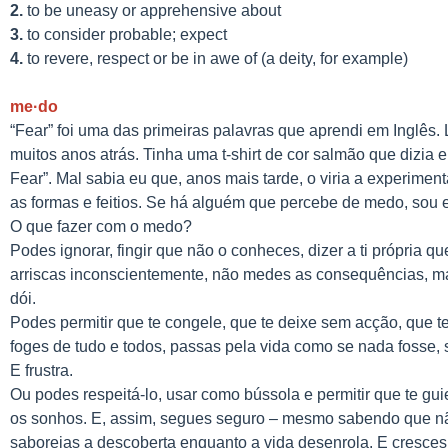
2.
to be
uneasy
or
apprehensive
about
3.
to
consider
probable;
expect
4.
to
revere, respect
or be in
awe
of (a
deity,
for
example)
me·do
“Fear” foi uma das primeiras palavras que aprendi em Inglês
muitos anos atrás. Tinha uma t-shirt de cor salmão que dizia 
Fear”. Mal sabia eu que, anos mais tarde, o viria a experiment
as formas e feitios. Se há alguém que percebe de medo, sou 
O que fazer com o medo?
Podes ignorar, fingir que não o conheces, dizer a ti própria qu
arriscas inconscientemente, não medes as consequências, m
dói.
Podes permitir que te congele, que te deixe sem acção, que te 
foges de tudo e todos, passas pela vida como se nada fosse, s
E frustra.
Ou podes respeitá-lo, usar como bússola e permitir que te gu
os sonhos. E, assim, segues seguro – mesmo sabendo que nã
saboreias a descoberta enquanto a vida desenrola. E cresces