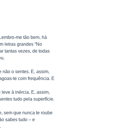
. Lembro-me tão bem, há
em letras grandes “No
ar tantas vezes, de todas
eu.
e não o sentes. E, assim,
agoas-te com frequência. E
leve à inércia. E, assim,
entes tudo pela superfície.
ie, sem que nunca te roube
o sabes tudo – e
.