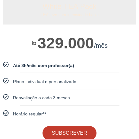
White TEA Pack
TEA leve com intensidade baixa
329.000
kz
/mês
Até 8h/mês com professor(a)
Plano individual e personalizado
Reavaliação a cada 3 meses
Horário regular
**
SUBSCREVER