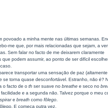
têm povoado a minha mente nas últimas semanas. E
ebo-me que, por mais relacionadas que sejam, a ve
. Sem falar no facto de me deixarem claramente
ue podem assumir, ao ponto de ser difícil escolher
 caso.
arece transportar uma sensação de paz (altamente
 se torna quase desconfortável. Estranho, não é? 
a o facto de o
th
ser suave no
breathe
e seco no
bre
m facilidade e a segunda não. Talvez porque o meu 
spirar
e
breath
como
fôlego
.
 fôlego. E começa outra vez.