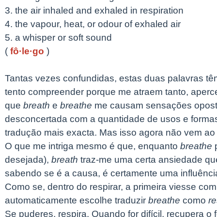
3. the air inhaled and exhaled in respiration
4. the vapour, heat, or odour of exhaled air
5. a whisper or soft sound
(
fô·le·go
)
Tantas vezes confundidas, estas duas palavras 
tento compreender porque me atraem tanto, aperc
que
breath
e
breathe
me causam sensações opostas
desconcertada com a quantidade de usos e formas q
tradução mais exacta. Mas isso agora não vem ao
O que me intriga mesmo é que, enquanto
breathe
p
desejada),
breath
traz-me uma certa ansiedade que
sabendo se é a causa, é certamente uma influênci
Como se, dentro do respirar, a primeira viesse co
automaticamente escolhe traduzir
breathe
como
re
Se puderes, respira. Quando for difícil, recupera o