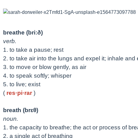
breathe (briːð)
verb.
1. to take a pause; rest
2. to take air into the lungs and expel it; inhale and
3. to move or blow gently, as air
4. to speak softly; whisper
5. to live; exist
(
res·pi·rar
)
breath (brɛθ)
noun.
1. the capacity to breathe; the act or process of bre
2. a single act of breathing