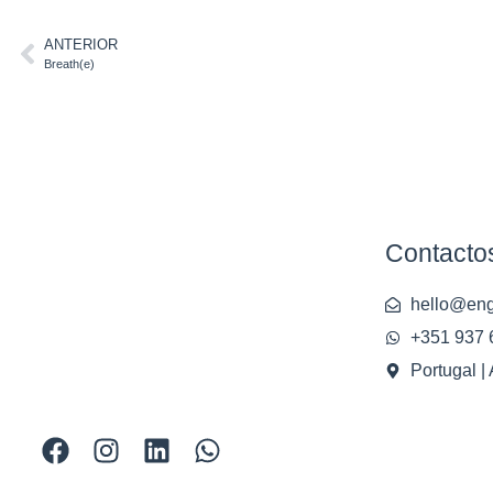
ANTERIOR
Breath(e)
Contacto
hello@engl
+351 937 
Portugal |