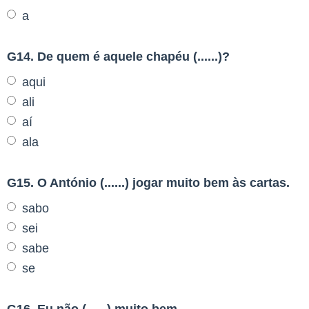
a
G14. De quem é aquele chapéu (......)?
aqui
ali
aí
ala
G15. O António (......) jogar muito bem às cartas.
sabo
sei
sabe
se
G16. Eu não (......) muito bem.