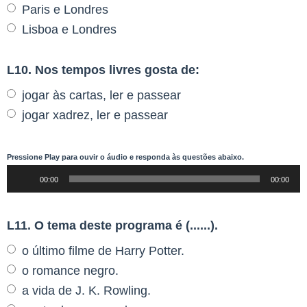
Paris e Londres
Lisboa e Londres
L10. Nos tempos livres gosta de:
jogar às cartas, ler e passear
jogar xadrez, ler e passear
Pressione
Play
para ouvir o áudio e responda às questões abaixo.
Reprodutor
00:00
00:00
de
áudio
L11. O tema deste programa é (......).
o último filme de Harry Potter.
o romance negro.
a vida de J. K. Rowling.