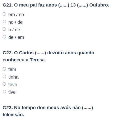
G21. O meu pai faz anos (......) 13 (......) Outubro.
em / no
no / de
a / de
de / em
G22. O Carlos (......) dezoito anos quando
conheceu a Teresa.
tem
tinha
teve
tive
G23. No tempo dos meus avós não (......)
televisão.