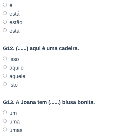
é
está
estão
esta
G12. (......) aqui é uma cadeira.
isso
aquilo
aquele
isto
G13. A Joana tem (......) blusa bonita.
um
uma
umas