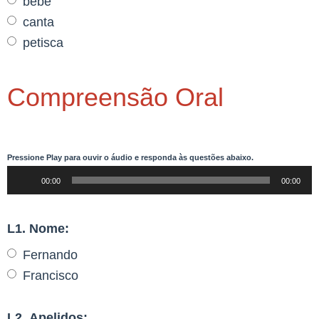
bebe
canta
petisca
Compreensão Oral
Pressione
Play
para ouvir o áudio e responda às questões abaixo.
Reprodutor
00:00
00:00
de
áudio
L1.
Nome:
Fernando
Francisco
L2.
Apelidos: