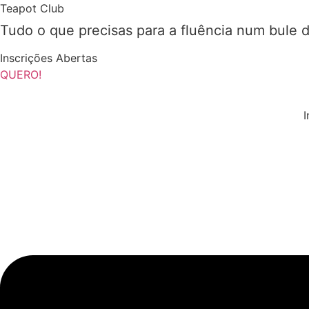
Pular
Teapot Club
para
Tudo o que precisas para a fluência num bule 
o
conteúdo
Inscrições Abertas
QUERO!
I