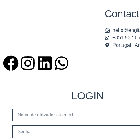
Contact
hello@engli
+351 937 6
Portugal | A
LOGIN