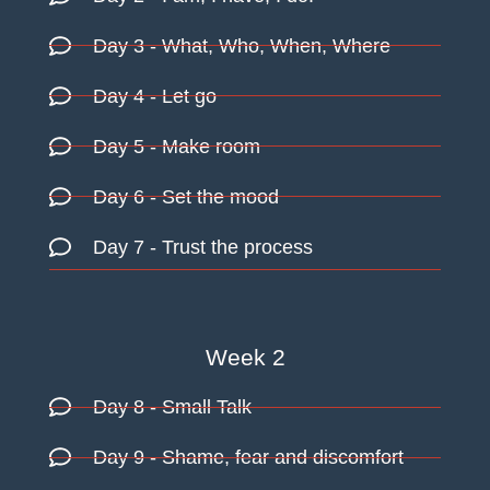
Day 3
- What, Who, When, Where
Day 4
- Let go
Day 5
- Make room
Day 6
- Set the mood
Day 7
- Trust the process
Week 2
Day 8
- Small Talk
Day 9
- Shame, fear and discomfort