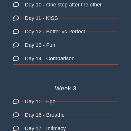
Day 10
- One step after the other
Day 11
- KISS
Day 12
- Better vs Perfect
Day 13
- Fun
Day 14
- Comparison
Week 3
Day 15
- Ego
Day 16
- Breathe
Day 17
- Intimacy