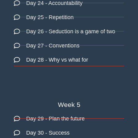
Day 24
- Accountability
Day 25
- Repetition
Day 26
- Seduction is a game of two
Day 27
- Conventions
Day 28
- Why vs what for
Week 5
Day 29
- Plan the future
Day 30
- Success