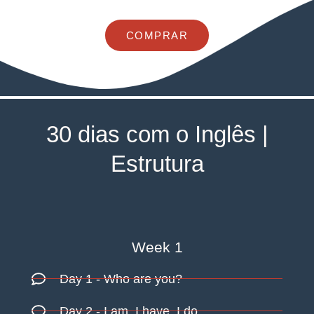
COMPRAR
30 dias com o Inglês |
Estrutura
Week 1
Day 1
- Who are you?
Day 2
- I am, I have, I do.