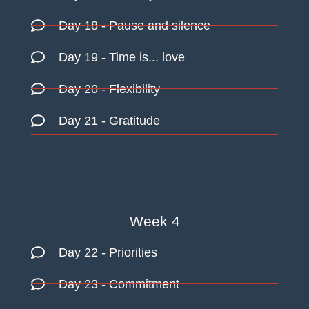
Day 18
- Pause and silence
Day 19
- Time is... love
Day 20
- Flexibility
Day 21
- Gratitude
Week 4
Day 22
- Priorities
Day 23
- Commitment